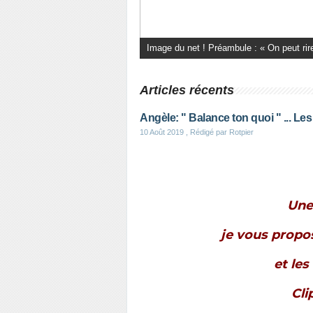
Il y a pensées et pensées: Celles-là : Et 
Articles récents
Angèle: " Balance ton quoi " ... L
10 Août 2019
, Rédigé par Rotpier
Une
je vous propo
et les
Cli