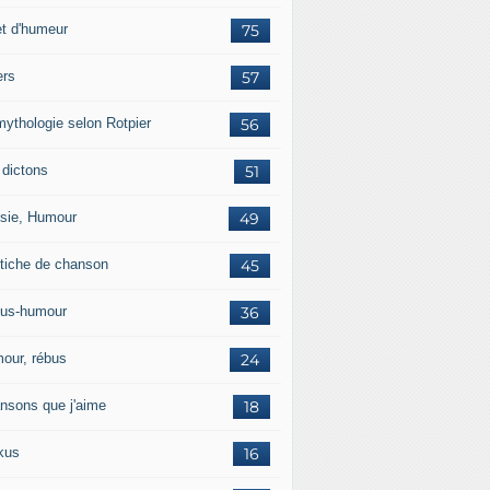
et d'humeur
75
ers
57
mythologie selon Rotpier
56
 dictons
51
sie, Humour
49
tiche de chanson
45
us-humour
36
our, rébus
24
nsons que j'aime
18
kus
16