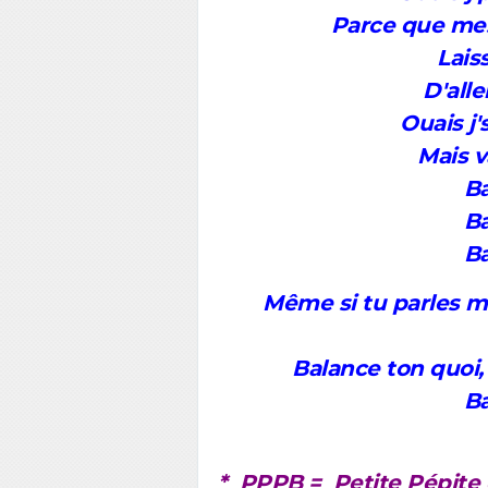
Parce que mes
Lais
D'alle
Ouais j's
Mais v
Ba
Ba
Ba
Même si tu parles mal
Balance ton quoi,
Ba
* PPPB =
P
etite
P
épite