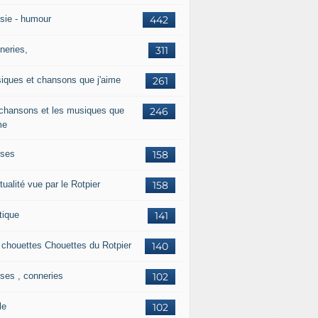
sie - humour
442
neries,
311
iques et chansons que j'aime
261
 chansons et les musiques que
246
me
ises
158
tualité vue par le Rotpier
158
tique
141
 chouettes Chouettes du Rotpier
140
ises , conneries
102
le
102