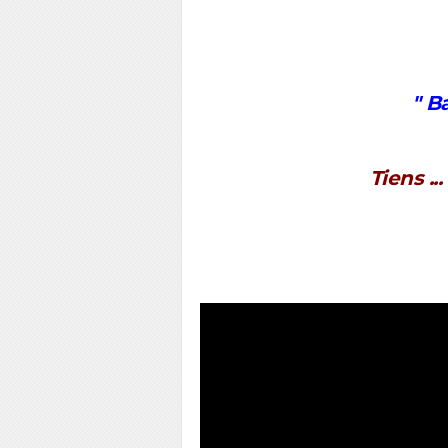
" B
Tiens ..