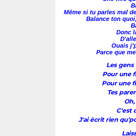
B
Même si tu parles mal des
Balance ton quoi
B
Donc l
D'all
Ouais j'
Parce que me
Les gens
Pour une fi
Pour une fil
Tes paren
Oh,
C'est 
J'ai écrit rien qu'
Lais