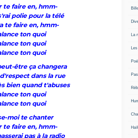
r te faire en, hmm-
Bill
'rai polie pour la télé
Div
a te faire en, hmm-
lance ton quoi
La 
lance ton quoi
Les
lance ton quoi
Poé
peut-être ça changera
Pas
 d'respect dans la rue
rès bien quand t'abuses
Réb
lance ton quoi
Hum
lance ton quoi
Cha
se-moi te chanter
r te faire en, hmm-
Haï
passerai pas à la radio