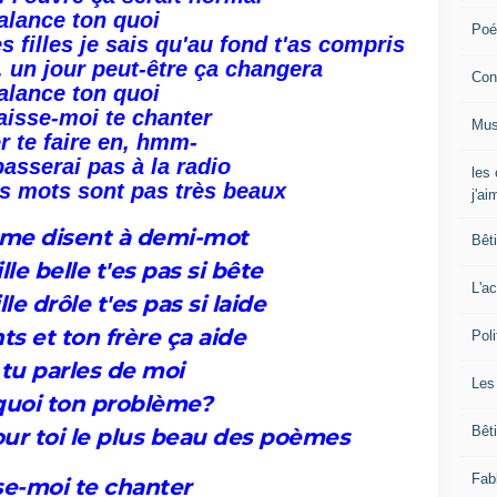
alance ton quoi
Poé
 filles je sais qu'au fond t'as compris
, un jour peut-être ça changera
Con
alance ton quoi
aisse-moi te chanter
Mus
er te faire en, hmm-
passerai pas à la radio
les
s mots sont pas très beaux
j'ai
 me disent à demi-mot
Bêt
lle belle t'es pas si bête
L'ac
le drôle t'es pas si laide
ts et ton frère ça aide
Poli
 tu parles de moi
Les
quoi ton problème?
Bêt
pour toi le plus beau des poèmes
Fab
se-moi te chanter