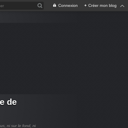
Connexion
+
Créer mon blog
re de
, ni sur le fond, ni