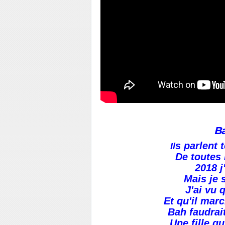
Ba
s parlent
Il
De toutes 
2018 j
Mais je 
J'ai vu 
Et qu'il mar
Bah faudrait
Une fille qu