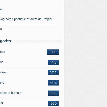
ai
blog-notes poétique et autre de Rotpier
ks
gories
our
1509
us
1413
sées
1219
sie
904
sées et humour
563
ier
560