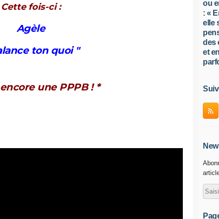
ou e
Cette fois-ci :
: « 
elle
Agèle
pens
des 
alance ton quoi "
et e
parfo
. encore une PPPB ! *
Suiv
News
Abonn
articl
Pag