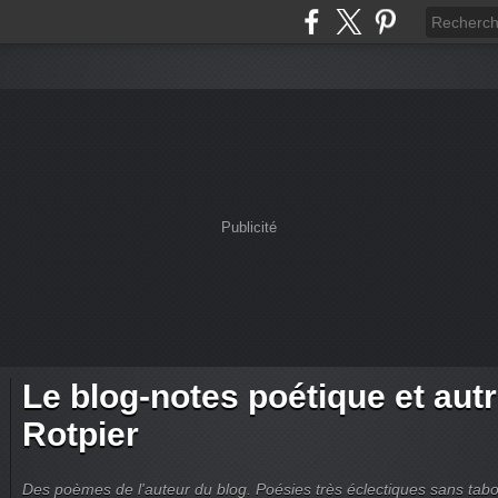
Publicité
Le blog-notes poétique et aut
Rotpier
Des poèmes de l'auteur du blog. Poésies très éclectiques sans tabous