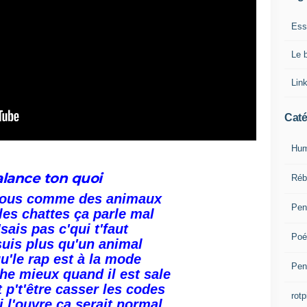
Ess
Le 
Lin
Caté
Hum
lance ton quoi
Réb
 tous comme des animaux
Pen
les chattes ça parle mal
'sais pas c'qui t'faut
Poé
suis plus qu'un animal
qu'le rap est à la mode
Pen
che mieux quand il est sale
 p't'être casser les codes
rotp
i l'ouvre ça serait normal