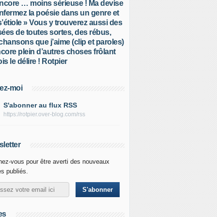
ncore … moins sérieuse ! Ma devise
Enfermez la poésie dans un genre et
 s’étiole » Vous y trouverez aussi des
ées de toutes sortes, des rébus,
chansons que j’aime (clip et paroles)
ncore plein d’autres choses frôlant
is le délire ! Rotpier
ez-moi
S'abonner au flux RSS
https://rotpier.over-blog.com/rss
letter
ez-vous pour être averti des nouveaux
es publiés.
es