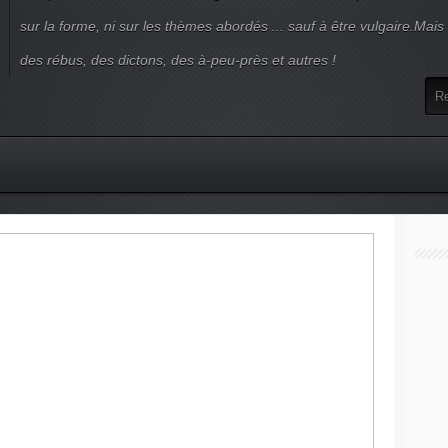
sur la forme, ni sur les thèmes abordés ... sauf à être vulgaire.Mai
des rébus, des dictons, des à-peu-près et autres !