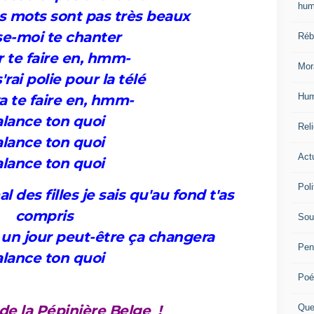
hum
 mots sont pas très beaux
se-moi te chanter
Réb
r te faire en, hmm-
Mor
'rai polie pour la télé
Hum
a te faire en, hmm-
lance ton quoi
Reli
lance ton quoi
Actu
lance ton quoi
Poli
 des filles je sais qu'au fond t'as
compris
Sou
 un jour peut-être ça changera
Pen
lance ton quoi
Poé
Que
 de la
P
épinière
B
elge !