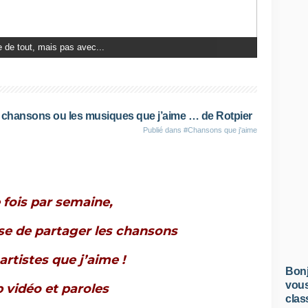
celles-là : Ces dernières...
es chansons ou les musiques que j’aime … de Rotpier
Publié dans
#Chansons que j'aime
.
 fois par semaine,
se de partager les chansons
 artistes que j’aime !
Bonj
vous
p vidéo et paroles
clas