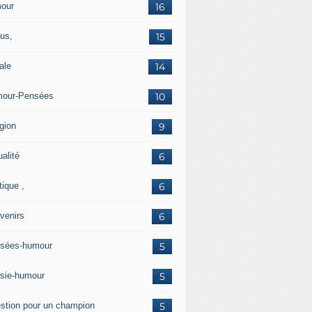
our
16
us,
15
ale
14
our-Pensées
10
gion
9
alité
6
tique ,
6
venirs
6
sées-humour
5
sie-humour
5
stion pour un champion
5