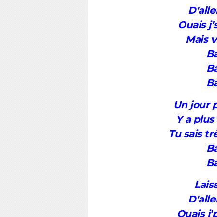
D'alle
Ouais j's
Mais v
Ba
Ba
Ba
Un jour 
Y a plus
Tu sais t
Ba
Ba
Lais
D'alle
Ouais j'