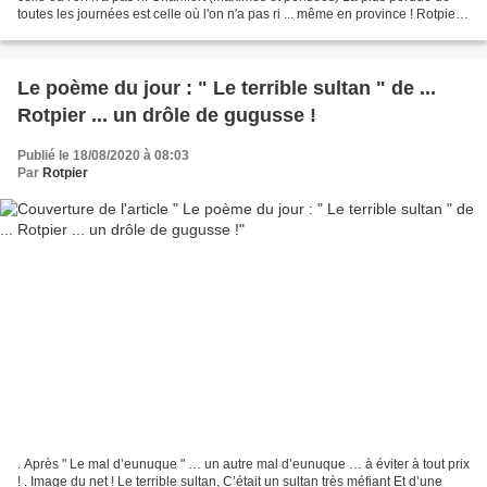
toutes les journées est celle où l'on n'a pas ri ... même en province ! Rotpier
(valeur ajoutée à la...
Le poème du jour : " Le terrible sultan " de ...
Rotpier ... un drôle de gugusse !
Publié le 18/08/2020 à 08:03
Par
Rotpier
. Après " Le mal d’eunuque " … un autre mal d’eunuque … à éviter à tout prix
! . Image du net ! Le terrible sultan, C’était un sultan très méfiant Et d’une