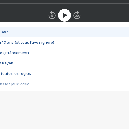
 DayZ
 a 13 ans (et vous l'avez ignoré)
e (littéralement)
im Rayan
 toutes les règles
s les jeux vidéo
us choquant de Rockstar ? - Le scandale BULLY
e plus moche de Steam
du RÊVE tourne au CAUCHEMAR
pendant 8 heures