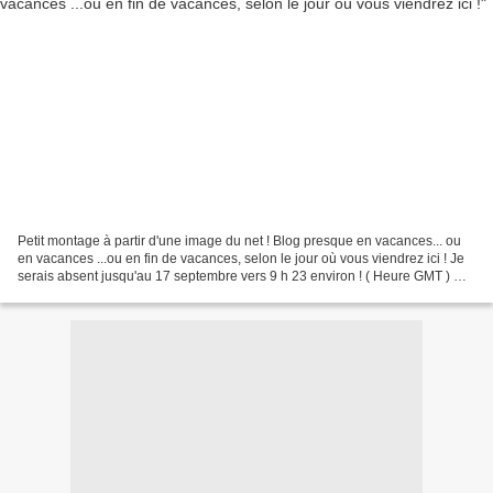
Petit montage à partir d'une image du net ! Blog presque en vacances... ou
en vacances ...ou en fin de vacances, selon le jour où vous viendrez ici ! Je
serais absent jusqu'au 17 septembre vers 9 h 23 environ ! ( Heure GMT ) Un
début de semaine très chargé...