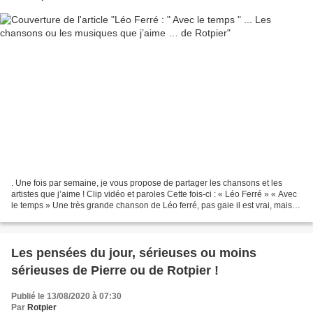
. Une fois par semaine, je vous propose de partager les chansons et les
artistes que j’aime ! Clip vidéo et paroles Cette fois-ci : « Léo Ferré » « Avec
le temps » Une très grande chanson de Léo ferré, pas gaie il est vrai, mais
on rame souvent dans la...
Les pensées du jour, sérieuses ou moins
sérieuses de Pierre ou de Rotpier !
Publié le 13/08/2020 à 07:30
Par
Rotpier