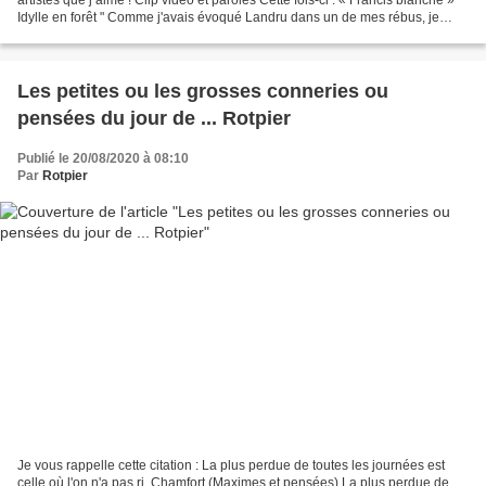
Idylle en forêt " Comme j'avais évoqué Landru dans un de mes rébus, je
vous propose une chanson bien...
Les petites ou les grosses conneries ou
pensées du jour de ... Rotpier
Publié le 20/08/2020 à 08:10
Par
Rotpier
Je vous rappelle cette citation : La plus perdue de toutes les journées est
celle où l'on n'a pas ri. Chamfort (Maximes et pensées) La plus perdue de