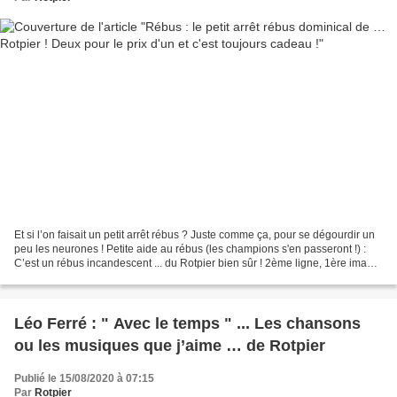
Et si l’on faisait un petit arrêt rébus ? Juste comme ça, pour se dégourdir un
peu les neurones ! Petite aide au rébus (les champions s'en passeront !) :
C’est un rébus incandescent ... du Rotpier bien sûr ! 2ème ligne, 1ère image
: en direct, le symbole...
Léo Ferré : " Avec le temps " ... Les chansons
ou les musiques que j’aime … de Rotpier
Publié le 15/08/2020 à 07:15
Par
Rotpier