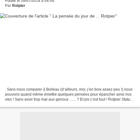
Publié le 26/07/2018 à 08:00
Par
Rotpier
. Sans nous comparer à Boileau (d’ailleurs, moi, j’en bois assez peu !) nous
pouvons quand même émettre quelques pensées pour épancher ainsi nos
vies ! Sans avoir trop mal aux genoux ....... ? Et pis c’est tout ! Rotpier Statue
dans mon jardin Pas assez...