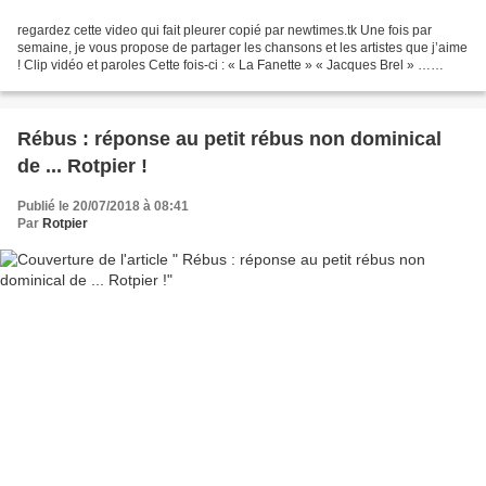
regardez cette video qui fait pleurer copié par newtimes.tk Une fois par
semaine, je vous propose de partager les chansons et les artistes que j’aime
! Clip vidéo et paroles Cette fois-ci : « La Fanette » « Jacques Brel » …
L’incontournable grand Jacques...
Rébus : réponse au petit rébus non dominical
de ... Rotpier !
Publié le 20/07/2018 à 08:41
Par
Rotpier