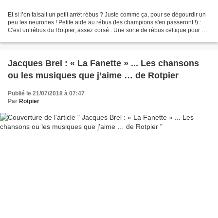
Et si l’on faisait un petit arrêt rébus ? Juste comme ça, pour se dégourdir un
peu les neurones ! Petite aide au rébus (les champions s'en passeront !) :
C'est un rébus du Rotpier, assez corsé . Une sorte de rébus celtique pour ne
pas dire celtrique ......
Jacques Brel : « La Fanette » ... Les chansons
ou les musiques que j’aime … de Rotpier
Publié le 21/07/2018 à 07:47
Par
Rotpier