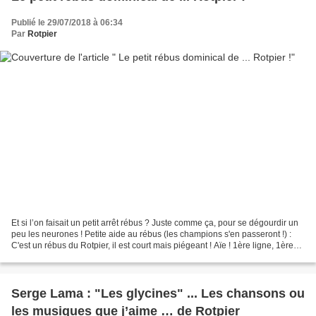
Publié le 29/07/2018 à 06:34
Par
Rotpier
Et si l’on faisait un petit arrêt rébus ? Juste comme ça, pour se dégourdir un
peu les neurones ! Petite aide au rébus (les champions s'en passeront !) :
C'est un rébus du Rotpier, il est court mais piégeant ! Aïe ! 1ère ligne, 1ère
image : le marin est...
Serge Lama : "Les glycines" ... Les chansons ou
les musiques que j’aime … de Rotpier