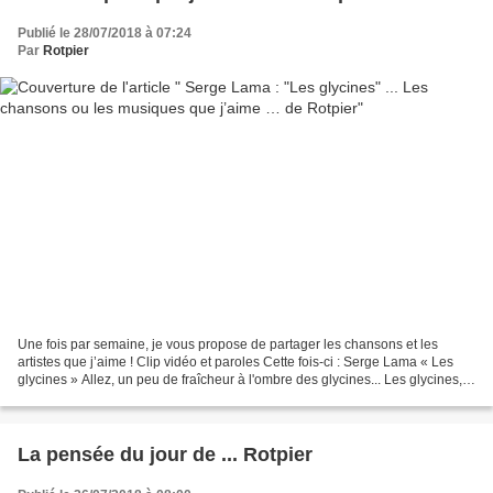
Publié le 28/07/2018 à 07:24
Par
Rotpier
Une fois par semaine, je vous propose de partager les chansons et les
artistes que j’aime ! Clip vidéo et paroles Cette fois-ci : Serge Lama « Les
glycines » Allez, un peu de fraîcheur à l'ombre des glycines... Les glycines,
Sur le mur y avait des glycinesSur...
La pensée du jour de ... Rotpier