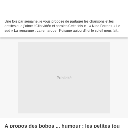
Une fois par semaine, je vous propose de partager les chansons et les
artistes que j’aime ! Clip vidéo et paroles Cette fois-ci : « Nino Ferrer » « Le
sud » La remarque : La remarque : Puisque aujourd'hui le soleil nous fait
faux bond ... Le sud, C´est...
Publicité
A propos des bobos ... humour : les petites (ou