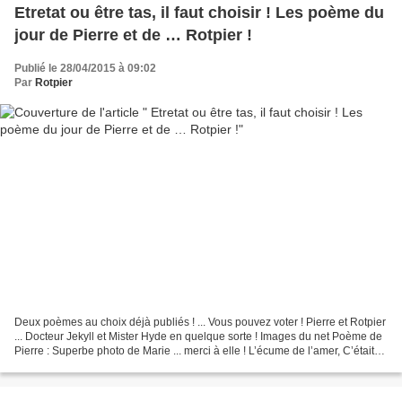
Etretat ou être tas, il faut choisir ! Les poème du
jour de Pierre et de … Rotpier !
Publié le 28/04/2015 à 09:02
Par
Rotpier
Deux poèmes au choix déjà publiés ! ... Vous pouvez voter ! Pierre et Rotpier
... Docteur Jekyll et Mister Hyde en quelque sorte ! Images du net Poème de
Pierre : Superbe photo de Marie ... merci à elle ! L’écume de l’amer, C’était
en mars soixante huit...