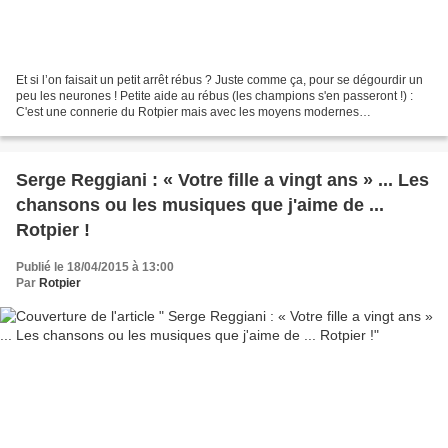
Et si l’on faisait un petit arrêt rébus ? Juste comme ça, pour se dégourdir un
peu les neurones ! Petite aide au rébus (les champions s'en passeront !) :
C'est une connerie du Rotpier mais avec les moyens modernes
d'espionnage individuel, on ne sait jamais...
Serge Reggiani : « Votre fille a vingt ans » ... Les
chansons ou les musiques que j'aime de ...
Rotpier !
Publié le 18/04/2015 à 13:00
Par
Rotpier