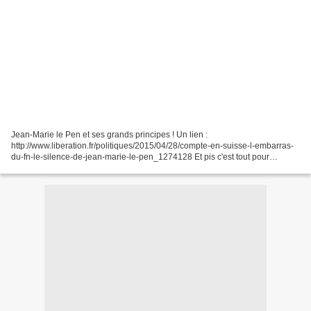
Jean-Marie le Pen et ses grands principes ! Un lien :
http://www.liberation.fr/politiques/2015/04/28/compte-en-suisse-l-embarras-
du-fn-le-silence-de-jean-marie-le-pen_1274128 Et pis c'est tout pour
aujourd'hui ! ( Petit montage à partir d'images du net...