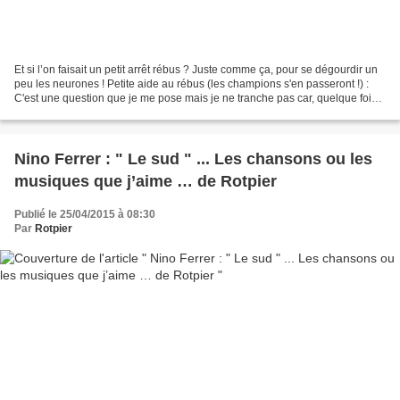
Et si l’on faisait un petit arrêt rébus ? Juste comme ça, pour se dégourdir un
peu les neurones ! Petite aide au rébus (les champions s'en passeront !) :
C'est une question que je me pose mais je ne tranche pas car, quelque fois,
je ne vois pas plus loin...
Nino Ferrer : " Le sud " ... Les chansons ou les
musiques que j’aime … de Rotpier
Publié le 25/04/2015 à 08:30
Par
Rotpier