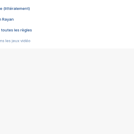
e (littéralement)
im Rayan
 toutes les règles
s les jeux vidéo
us choquant de Rockstar ? - Le scandale BULLY
e plus moche de Steam
du RÊVE tourne au CAUCHEMAR
pendant 8 heures
it… à tort
umiliés par un jeu vidéo
ire - Final Fantasy 8
ti un empire - Age of Empires