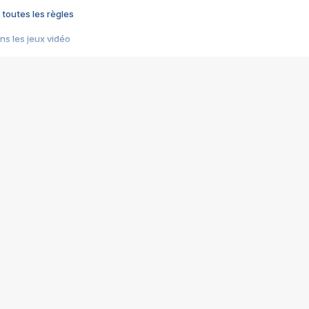
 toutes les règles
s les jeux vidéo
us choquant de Rockstar ? - Le scandale BULLY
e plus moche de Steam
du RÊVE tourne au CAUCHEMAR
pendant 8 heures
it… à tort
umiliés par un jeu vidéo
ire - Final Fantasy 8
ti un empire - Age of Empires
story DOFUS
tard, il crée l'un des pires jeux de tous les temps, MindsEye.