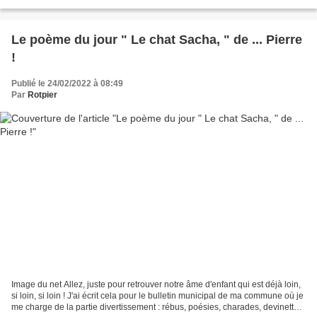
signées " Rotpier...
Le poème du jour " Le chat Sacha, " de ... Pierre
!
Publié le 24/02/2022 à 08:49
Par
Rotpier
Image du net Allez, juste pour retrouver notre âme d'enfant qui est déjà loin,
si loin, si loin ! J'ai écrit cela pour le bulletin municipal de ma commune où je
me charge de la partie divertissement : rébus, poésies, charades, devinettes,