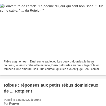
Fable augmentée… Duel sur le sable, ou Les deux palourdes, le beau
couteau, le vieux crabe et le miracle, Deux palourdes au cœur léger Étaient
tombées folle amoureuses D'un couteau qu'elles avaient jugé Beau comme
un dieu les malheureuses ! Tout à fait...
Rébus : réponses aux petits rébus dominicaux
de ... Rotpier !
Publié le 14/02/2022 à 09:48
Par
Rotpier