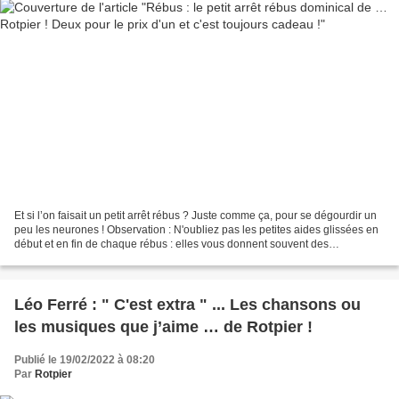
Et si l’on faisait un petit arrêt rébus ? Juste comme ça, pour se dégourdir un
peu les neurones ! Observation : N'oubliez pas les petites aides glissées en
début et en fin de chaque rébus : elles vous donnent souvent des
orientations intéressantes à retenir...
Léo Ferré : " C'est extra " ... Les chansons ou
les musiques que j’aime … de Rotpier !
Publié le 19/02/2022 à 08:20
Par
Rotpier