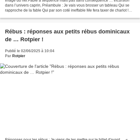
Image du net Fable à séquence mais pas sans conséquence … Incursion
dans l’univers caprin, Préambule : Je vais vous brosser un tableau Qui se
rapproche de la fable Qui par son coté ineffable Me fera taxer de charlot !
Fable : Dans une ferme du Poitou...
Rébus : réponses aux petits rébus dominicaux
de … Rotpier !
Publié le 02/06/2025 à 10:04
Par
Rotpier
Réponses pour les rébus : Je viens de les mettre sur le billet d'avant … «