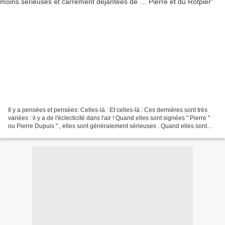
Il y a pensées et pensées: Celles-là : Et celles-là : Ces dernières sont très
variées : il y a de l'éclecticité dans l'air ! Quand elles sont signées " Pierre "
ou Pierre Dupuis " , elles sont généralement sérieuses . Quand elles sont
signées " Rotpier...