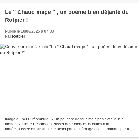
Le " Chaud mage " , un poème bien déjanté du
Rotpier !
Publié le 10/06/2025 à 07:33
Par
Rotpier
Image du net ! Préambule : « On peut rire de tout, mais pas avec tout le
monde. » Pierre Desproges Passer des sciences occultes à la
maréchaussée en faisant un crochet par le chômage et en terminant par un
clin d’œil à Georges Brassens, voila qui n’est...