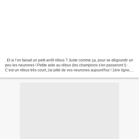
. Et si l’on faisait un petit arrêt rébus ? Juste comme ça, pour se dégourdir un
peu les neurones ! Petite aide au rébus (les champions s'en passeront !) : .
C’est un rébus très court, j'ai pitié de vos neurones aujourd'hui ! 1ère ligne,
2ème image: la...