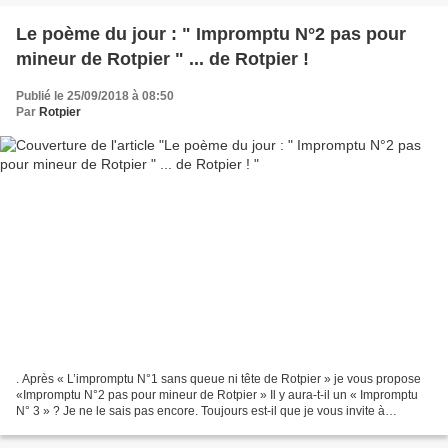
Le poème du jour : " Impromptu N°2 pas pour
mineur de Rotpier " ... de Rotpier !
Publié le 25/09/2018 à 08:50
Par
Rotpier
. Après « L’impromptu N°1 sans queue ni tête de Rotpier » je vous propose
«Impromptu N°2 pas pour mineur de Rotpier » Il y aura-t-il un « Impromptu
N° 3 » ? Je ne le sais pas encore. Toujours est-il que je vous invite à
déguster celui-ci en espérant qu’il...