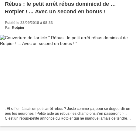
Rébus : le petit arrêt rébus dominical de …
Rotpier ! ... Avec un second en bonus !
Publié le 23/09/2018 à 08:33
Par
Rotpier
. Et si l’on faisait un petit arrêt rébus ? Juste comme ça, pour se dégourdir un
peu les neurones ! Petite aide au rébus (les champions s'en passeront !) : .
C’est un rébus-petite annonce du Rotpier qui ne manque jamais de tendre la
perche à quelqu'un...