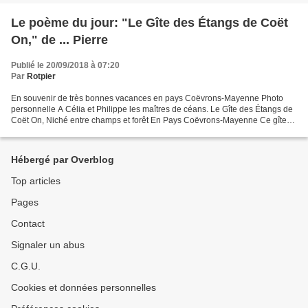
Le poème du jour: "Le Gîte des Étangs de Coët
On," de ... Pierre
Publié le 20/09/2018 à 07:20
Par
Rotpier
En souvenir de très bonnes vacances en pays Coëvrons-Mayenne Photo
personnelle A Célia et Philippe les maîtres de céans. Le Gîte des Étangs de
Coët On, Niché entre champs et forêt En Pays Coëvrons-Mayenne Ce gîte
de grand intérêt Est d’un abord des plus...
Hébergé par Overblog
Top articles
Pages
Contact
Signaler un abus
C.G.U.
Cookies et données personnelles