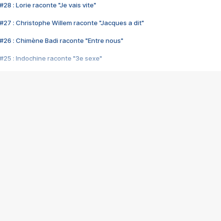
28 : Lorie raconte "Je vais vite"
#27 : Christophe Willem raconte "Jacques a dit"
#26 : Chimène Badi raconte "Entre nous"
#25 : Indochine raconte "3e sexe"
#24 : Zaho raconte "C'est chelou"
#23 : Patrick Bruel raconte "Au café des délices"
#22 : Kyo raconte "Le chemin"
#21 : Nolwenn Leroy raconte "Cassé"
#20 : Patrick Hernandez raconte "Born to be alive"
#19 : Lorie raconte "Près de moi"
#18 : Michael Jones raconte "A nos actes manqués" (avec Jean-Jacque
#17 : Khaled raconte "Aïcha"
#16 : Corneille raconte "Parce qu'on vient de loin"