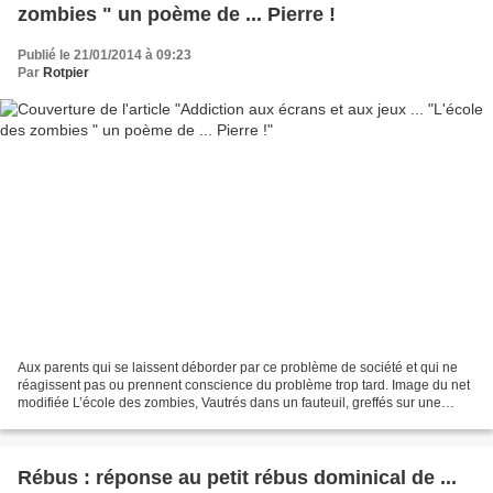
zombies " un poème de ... Pierre !
Publié le 21/01/2014 à 09:23
Par
Rotpier
Aux parents qui se laissent déborder par ce problème de société et qui ne
réagissent pas ou prennent conscience du problème trop tard. Image du net
modifiée L’école des zombies, Vautrés dans un fauteuil, greffés sur une
chaise, affalés sur un lit, peu...
Rébus : réponse au petit rébus dominical de ...