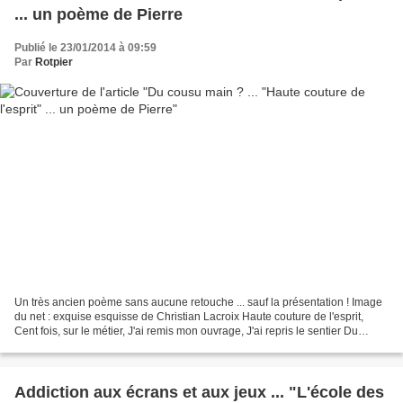
... un poème de Pierre
Publié le 23/01/2014 à 09:59
Par
Rotpier
Un très ancien poème sans aucune retouche ... sauf la présentation ! Image
du net : exquise esquisse de Christian Lacroix Haute couture de l'esprit,
Cent fois, sur le métier, J'ai remis mon ouvrage, J'ai repris le sentier Du
travail avec rage. Souvent...
Addiction aux écrans et aux jeux ... "L'école des