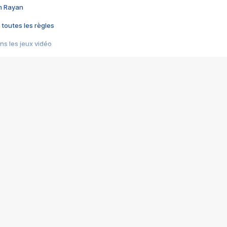
im Rayan
 toutes les règles
s les jeux vidéo
us choquant de Rockstar ? - Le scandale BULLY
e plus moche de Steam
du RÊVE tourne au CAUCHEMAR
pendant 8 heures
it… à tort
umiliés par un jeu vidéo
ire - Final Fantasy 8
ti un empire - Age of Empires
story DOFUS
tard, il crée l'un des pires jeux de tous les temps, MindsEye.