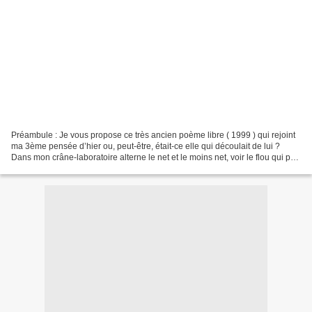
Préambule : Je vous propose ce très ancien poème libre ( 1999 ) qui rejoint
ma 3ème pensée d’hier ou, peut-être, était-ce elle qui découlait de lui ?
Dans mon crâne-laboratoire alterne le net et le moins net, voir le flou qui par
moment, par bref moment...