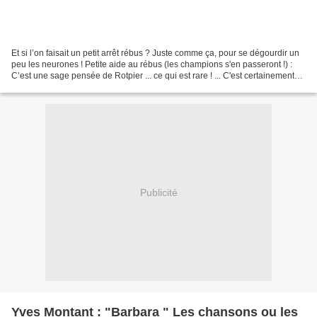
Et si l’on faisait un petit arrêt rébus ? Juste comme ça, pour se dégourdir un
peu les neurones ! Petite aide au rébus (les champions s'en passeront !) :
C’est une sage pensée de Rotpier ... ce qui est rare ! ... C'est certainement
Pierre qui lui a soufflé...
Publicité
Yves Montant : "Barbara " Les chansons ou les