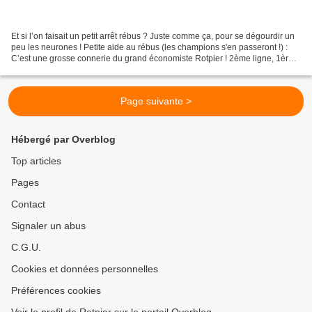
Et si l’on faisait un petit arrêt rébus ? Juste comme ça, pour se dégourdir un
peu les neurones ! Petite aide au rébus (les champions s'en passeront !) :
C’est une grosse connerie du grand économiste Rotpier ! 2ème ligne, 1ère
image : le marin est presque...
Page suivante >
Hébergé par Overblog
Top articles
Pages
Contact
Signaler un abus
C.G.U.
Cookies et données personnelles
Préférences cookies