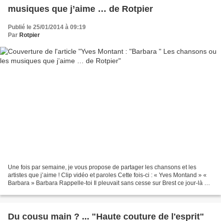
musiques que j’aime … de Rotpier
Publié le 25/01/2014 à 09:19
Par
Rotpier
Une fois par semaine, je vous propose de partager les chansons et les
artistes que j’aime ! Clip vidéo et paroles Cette fois-ci : « Yves Montand » «
Barbara » Barbara Rappelle-toi Il pleuvait sans cesse sur Brest ce jour-là Et
tu marchais souriante Épanouie...
Du cousu main ? ... "Haute couture de l'esprit"