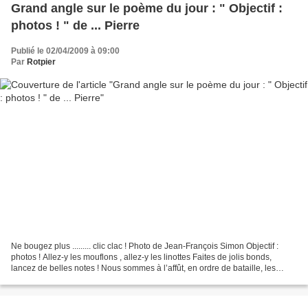
Grand angle sur le poème du jour : " Objectif :
photos ! " de ... Pierre
Publié le 02/04/2009 à 09:00
Par
Rotpier
Ne bougez plus ......... clic clac ! Photo de Jean-François Simon Objectif :
photos ! Allez-y les mouflons , allez-y les linottes Faites de jolis bonds,
lancez de belles notes ! Nous sommes à l’affût, en ordre de bataille, les
diaphragmes tendus et quelque...