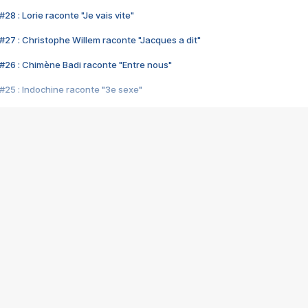
28 : Lorie raconte "Je vais vite"
#27 : Christophe Willem raconte "Jacques a dit"
#26 : Chimène Badi raconte "Entre nous"
#25 : Indochine raconte "3e sexe"
#24 : Zaho raconte "C'est chelou"
#23 : Patrick Bruel raconte "Au café des délices"
#22 : Kyo raconte "Le chemin"
#21 : Nolwenn Leroy raconte "Cassé"
#20 : Patrick Hernandez raconte "Born to be alive"
#19 : Lorie raconte "Près de moi"
#18 : Michael Jones raconte "A nos actes manqués" (avec Jean-Jacque
#17 : Khaled raconte "Aïcha"