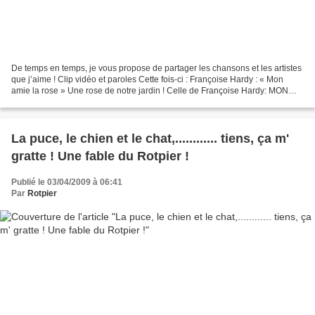
De temps en temps, je vous propose de partager les chansons et les artistes
que j’aime ! Clip vidéo et paroles Cette fois-ci : Françoise Hardy : « Mon
amie la rose » Une rose de notre jardin ! Celle de Françoise Hardy: MON
AMIE LA ROSE (Paroles : Cécile...
La puce, le chien et le chat,............ tiens, ça m'
gratte ! Une fable du Rotpier !
Publié le 03/04/2009 à 06:41
Par
Rotpier