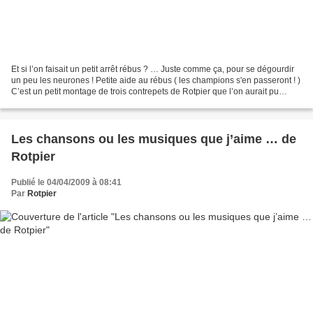
Et si l’on faisait un petit arrêt rébus ? … Juste comme ça, pour se dégourdir
un peu les neurones ! Petite aide au rébus ( les champions s'en passeront ! )
C’est un petit montage de trois contrepets de Rotpier que l’on aurait pu
entendre de la bouche...
Les chansons ou les musiques que j’aime … de
Rotpier
Publié le 04/04/2009 à 08:41
Par
Rotpier