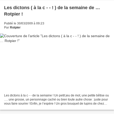
Les dictons ( à la c - - ! ) de la semaine de …
Rotpier !
Publié le 30/03/2009 à 09:23
Par
Rotpier
Les dictons à la c - - de la semaine ! Un petit jeu de mot, une petite bêtise ou
…. une grosse, un personnage caché ou bien toute autre chose : juste pour
vous faire sourire ! Enfin, je l’espère ! Un gros bouquet de lupins de chez
Pierre et non de chez...