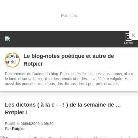
Publicité
MENU
Le blog-notes poétique et autre de
Rotpier
Des poèmes de l'auteur du blog. Poésies très éclectiques sans tabous, ni sur
le fond, ni sur la forme, ni sur les thèmes abordés ... sauf à être vulgaire.Mais
aussi des pensées, des rébus, des dictons, des à-peu-près et autres !
Les dictons ( à la c - - ! ) de la semaine de …
Rotpier !
Publié le 06/04/2009 à 09:20
Par
Rotpier