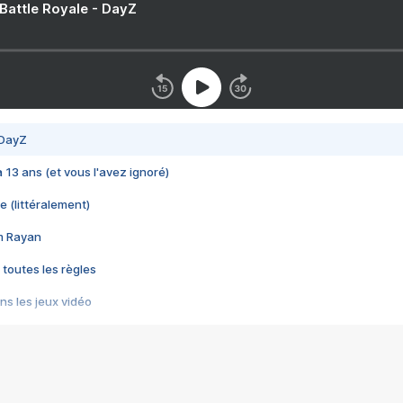
 Battle Royale - DayZ
 DayZ
 a 13 ans (et vous l'avez ignoré)
e (littéralement)
im Rayan
 toutes les règles
s les jeux vidéo
us choquant de Rockstar ? - Le scandale BULLY
e plus moche de Steam
du RÊVE tourne au CAUCHEMAR