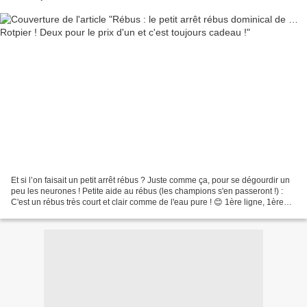
Et si l’on faisait un petit arrêt rébus ? Juste comme ça, pour se dégourdir un
peu les neurones ! Petite aide au rébus (les champions s'en passeront !) :
C'est un rébus très court et clair comme de l'eau pure ! 😊 1ère ligne, 1ère
image : Q uand elle est...