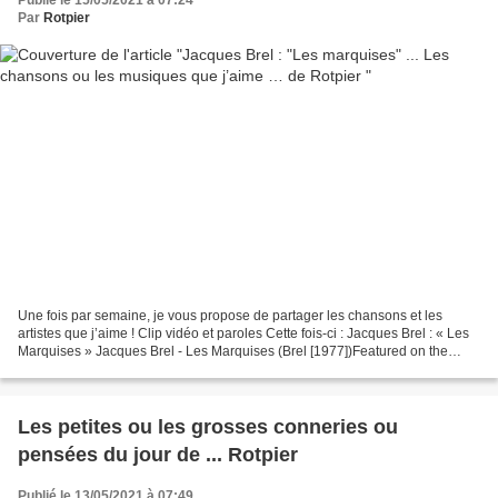
Publié le 15/05/2021 à 07:24
Par
Rotpier
Une fois par semaine, je vous propose de partager les chansons et les
artistes que j’aime ! Clip vidéo et paroles Cette fois-ci : Jacques Brel : « Les
Marquises » Jacques Brel - Les Marquises (Brel [1977])Featured on the
film'Peindre Ou Faire L'Amour' Les...
Les petites ou les grosses conneries ou
pensées du jour de ... Rotpier
Publié le 13/05/2021 à 07:49