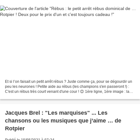
Et si l’on faisait un petit arrêt rébus ? Juste comme ça, pour se dégourdir un
peu les neurones ! Petite aide au rébus (les champions s'en passeront !) :
C'est un rébus très court venant d'une cour ! 😊 1ère ligne, 1ère image : la
moitié du nom donné au...
Jacques Brel : "Les marquises" ... Les
chansons ou les musiques que j’aime … de
Rotpier