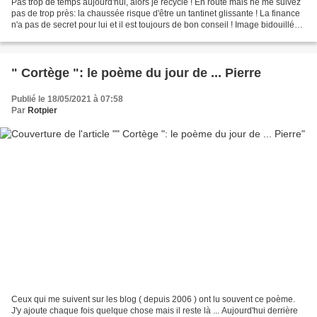
Pas trop de temps aujourd'hui, alors je recycle ! En route mais ne me suivez
pas de trop près: la chaussée risque d'être un tantinet glissante ! La finance
n'a pas de secret pour lui et il est toujours de bon conseil ! Image bidouillée
du Rotpier ! Le...
" Cortège ": le poème du jour de ... Pierre
Publié le 18/05/2021 à 07:58
Par
Rotpier
Ceux qui me suivent sur les blog ( depuis 2006 ) ont lu souvent ce poème.
J'y ajoute chaque fois quelque chose mais il reste là ... Aujourd'hui derrière