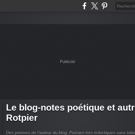
Publicité
Le blog-notes poétique et aut
Rotpier
Des poèmes de l'auteur du blog. Poésies très éclectiques sans tabous