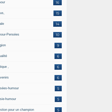
our
16
us,
15
ale
14
our-Pensées
10
gion
9
alité
6
tique ,
6
venirs
6
sées-humour
5
sie-humour
5
stion pour un champion
5