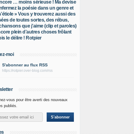
ncore … moins sérieuse ! Ma devise
Enfermez la poésie dans un genre et
 s’étiole » Vous y trouverez aussi des
ées de toutes sortes, des rébus,
chansons que j’aime (clip et paroles)
ncore plein d’autres choses frôlant
is le délire ! Rotpier
ez-moi
S'abonner au flux RSS
https://rotpier.over-blog.com/rss
letter
ez-vous pour être averti des nouveaux
es publiés.
es