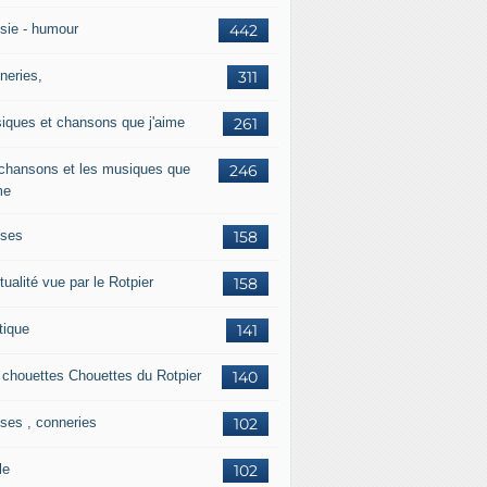
sie - humour
442
neries,
311
iques et chansons que j'aime
261
 chansons et les musiques que
246
me
ises
158
tualité vue par le Rotpier
158
tique
141
 chouettes Chouettes du Rotpier
140
ises , conneries
102
le
102