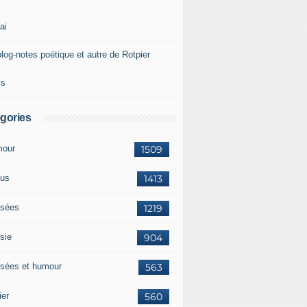
ai
blog-notes poétique et autre de Rotpier
ks
gories
our
1509
us
1413
sées
1219
sie
904
sées et humour
563
ier
560