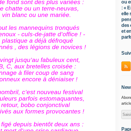
de fond sont des plus variées :
ou e
 chatte ou un terre-neuvas,
: « 
elle
 vin blanc ou une mariée.
pens
des 
tout les mannequins tronqués
et e
oux - culs-de-jatte d’office ! -
parfo
 plastique a déjà défroqué
nés , des légions de novices !
Suiv
-vingt jusqu’au fabuleux cent,
 B, C, aux bretelles croisée :
onnage à filer coup de sang
onneux encore à déniaiser !
News
mbril, c’est nouveau festival
uleurs parfois estomaquantes,
Abonn
articl
s retour, bobo conjonctival
rivés aux formes provocantes !
 figé depuis bientôt deux ans :
Pag
st mort d’une crise cardiaque