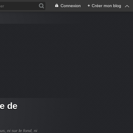
Connexion
+
Créer mon blog
re de
, ni sur le fond, ni