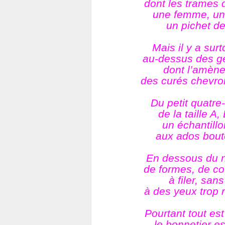
dont les trames 
une femme, une
un pichet de
Mais il y a sur
au-dessus des gen
dont l’amène
des curés chevron
Du petit quatre
de la taille A,
un échantill
aux ados bout
En dessous du no
de formes, de co
à filer, san
à des yeux trop 
Pourtant tout est
le bonnetier e