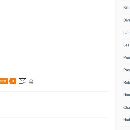
Bill
Div
La 
Les
Poé
Pas
post
0
Réb
Hum
Cha
Haï