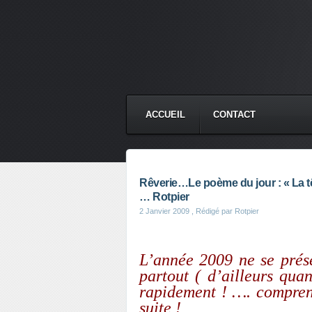
ACCUEIL
CONTACT
Rêverie…Le poème du jour : « La têt
… Rotpier
2 Janvier 2009
, Rédigé par Rotpier
L’année 2009 ne se prése
partout ( d’ailleurs qua
rapidement ! …. comprenn
suite !