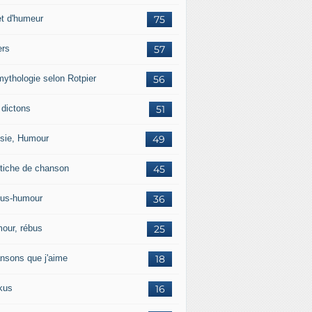
et d'humeur
75
ers
57
mythologie selon Rotpier
56
 dictons
51
sie, Humour
49
tiche de chanson
45
us-humour
36
our, rébus
25
nsons que j'aime
18
kus
16