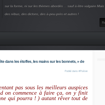
sur la forme, ni sur les thèmes abordés ... sauf à être vulgaire.Mai
des rébus, des dictons, des à-peu-près et autres !
e dans les étoffes, les mains sur les bonnets, » de
Publié dans
#Poésie
ntant pas sous les meilleurs auspices
nd on commence à faire ça, on y finit
e qui pourra ! ) autant rêver tout de