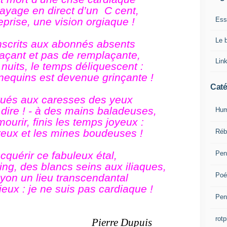
ayage en direct d’un C cent,
Ess
eprise, une vision orgiaque !
Le 
inscrits aux abonnés absents
açant et pas de remplaçante,
Lin
 nuits, le temps déliquescent :
equins est devenue grinçante !
Caté
tués aux caresses des yeux
e dire ! - à des mains baladeuses,
Hum
mourir, finis les temps joyeux :
cireux et les mines boudeuses !
Réb
Pen
cquérir ce fabuleux étal,
ing, des blancs seins aux iliaques,
Poé
ayon un lieu transcendantal
vieux : je ne suis pas cardiaque !
Pen
rotp
Pierre Dupuis