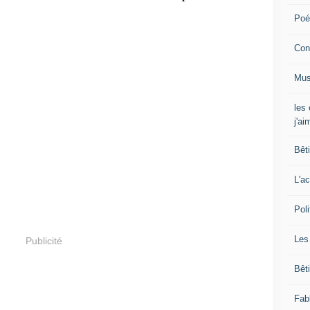
Poé
Con
Mus
les
j'ai
Bêt
L'ac
Poli
Les
Publicité
Bêt
Fab