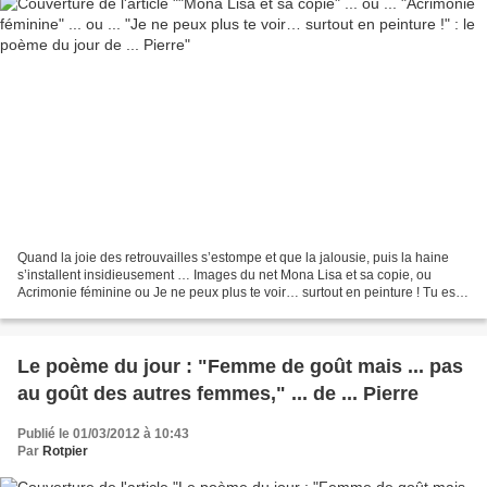
Quand la joie des retrouvailles s’estompe et que la jalousie, puis la haine
s’installent insidieusement … Images du net Mona Lisa et sa copie, ou
Acrimonie féminine ou Je ne peux plus te voir… surtout en peinture ! Tu es
resplendissante et baignée de...
Le poème du jour : "Femme de goût mais ... pas
au goût des autres femmes," ... de ... Pierre
Publié le 01/03/2012 à 10:43
Par
Rotpier