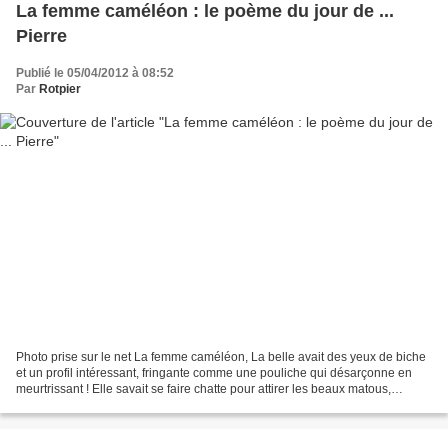
La femme caméléon : le poème du jour de ...
Pierre
Publié le 05/04/2012 à 08:52
Par
Rotpier
Photo prise sur le net La femme caméléon, La belle avait des yeux de biche
et un profil intéressant, fringante comme une pouliche qui désarçonne en
meurtrissant ! Elle savait se faire chatte pour attirer les beaux matous,
transformant en velours sa patte...