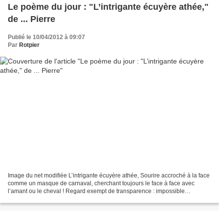
Le poème du jour : "L’intrigante écuyère athée,"
de ... Pierre
Publié le 10/04/2012 à 09:07
Par
Rotpier
Image du net modifiée L’intrigante écuyère athée, Sourire accroché à la face
comme un masque de carnaval, cherchant toujours le face à face avec
l’amant ou le cheval ! Regard exempt de transparence : impossible
d’anticiper avec un petit temps d’avance...