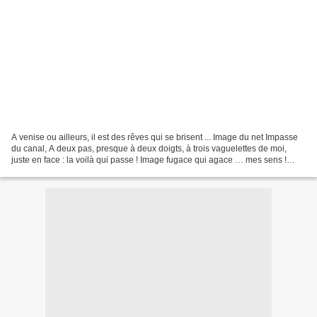
A venise ou ailleurs, il est des rêves qui se brisent ... Image du net Impasse
du canal, A deux pas, presque à deux doigts, à trois vaguelettes de moi,
juste en face : la voilà qui passe ! Image fugace qui agace … mes sens !
Entre elle et moi ? Juste...