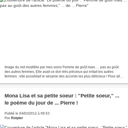
Image du net modifiée par mes soins Femme de goût mais … pas au goût
des autres femmes, Elle avait ce don très précieux qui irritait les autres
femmes : elle possédait le sésame des accords les plus délicieux ! Pour aller
avec ses yeux verts, elle avait...
Mona Lisa et sa petite soeur : "Petite soeur," ...
le poème du jour de ... Pierre !
Publié le 04/02/2012 à 09:53
Par
Rotpier