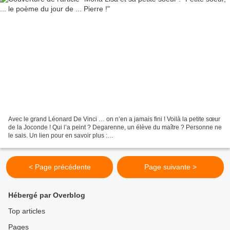
Avec le grand Léonard De Vinci … on n’en a jamais fini ! Voilà la petite sœur
de la Joconde ! Qui l’a peint ? Degarenne, un élève du maître ? Personne ne
le sais. Un lien pour en savoir plus :
http://www.gala.fr/l_actu/on_ne_parle_que_de_ca/mona_lisa_a_une_saeur
_jumelle_253242...
< Page précédente
Page suivante >
Hébergé par Overblog
Top articles
Pages