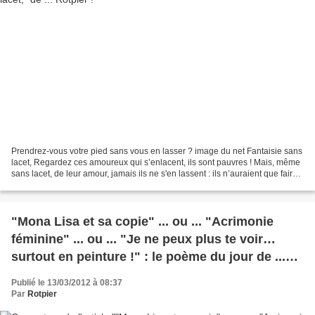
Prendrez-vous votre pied sans vous en lasser ? image du net Fantaisie sans
lacet, Regardez ces amoureux qui s’enlacent, ils sont pauvres ! Mais, même
sans lacet, de leur amour, jamais ils ne s'en lassent : ils n’auraient que faire
de cent lacets ! D’aimer,...
"Mona Lisa et sa copie" ... ou ... "Acrimonie
féminine" ... ou ... "Je ne peux plus te voir…
surtout en peinture !" : le poème du jour de ...
Pierre
Publié le 13/03/2012 à 08:37
Par
Rotpier