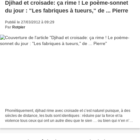
Djihad et croisade: ça rime ! Le poème-sonnet
du jour : "Les fabriques à tueurs," de ... Pierre
Publié le 27/03/2012 à 09:29
Par
Rotpier
Phonétiquement, djihad rime avec croisade et c’est naturel puisque, à des
siècles de distance, les buts sont identiques : réduire par la force et la
violence tous ceux qui ont un autre dieu que le sien … ou bien qui n’en n’ont
pas. Que font les différents...