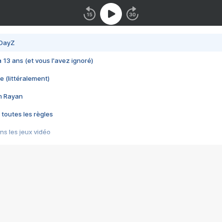
 DayZ
 a 13 ans (et vous l'avez ignoré)
e (littéralement)
im Rayan
 toutes les règles
s les jeux vidéo
us choquant de Rockstar ? - Le scandale BULLY
e plus moche de Steam
du RÊVE tourne au CAUCHEMAR
pendant 8 heures
it… à tort