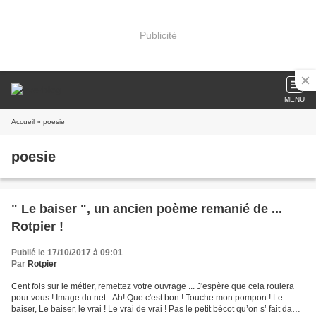
Publicité
MENU
Accueil
» poesie
poesie
" Le baiser ", un ancien poème remanié de ...
Rotpier !
Publié le 17/10/2017 à 09:01
Par
Rotpier
Cent fois sur le métier, remettez votre ouvrage ... J'espère que cela roulera
pour vous ! Image du net : Ah! Que c'est bon ! Touche mon pompon ! Le
baiser, Le baiser, le vrai ! Le vrai de vrai ! Pas le petit bécot qu’on s’ fait dans