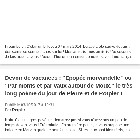
Préambule : C'était un billet du 07 mars 2014, Lejaby a été sauvé depuis :
des saints se sont penchés sur lui ! Mes ami(e)s, mes ami(e)s ! Au secours !
Je fais appel à vous ! Aujourd’hui un pan entier de notre savoir faire français
est en danger ! Lejaby...
Devoir de vacances : "Epopée morvandelle" ou
"Par monts et par vaux autour de Moux," le très
long poème du jour de Pierre et de Rotpier !
Publié le 03/10/2017 à 10:31
Par
Rotpier
Nota: C'est un gros pavé, ne démarrez pas si vous n'avez pas un peu de
temps devant vous ! Préambule : En première partie, je vous propose une
balade en Morvan quelque peu fantaisiste. Si les lieux sont bien réels, les
histoires que je brode autour le...