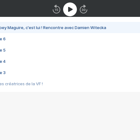
bey Maguire, c'est lui ! Rencontre avec Damien Witecka
e 6
e 5
e 4
e 3
s créatrices de la VF !
e 2
e 1
e Mektoub My Love arrive enfin ! Rencontre avec Shaïn Boumedine et Sal
i : après Toni en famille