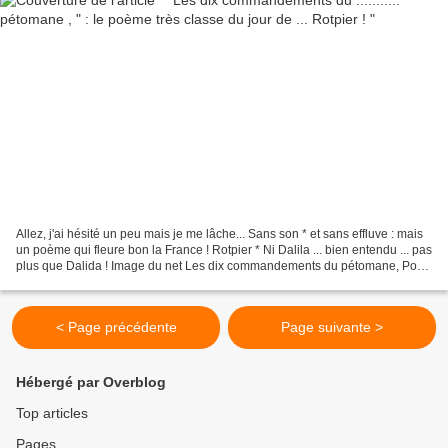
Allez, j'ai hésité un peu mais je me lâche... Sans son * et sans effluve : mais
un poème qui fleure bon la France ! Rotpier * Ni Dalila ... bien entendu ... pas
plus que Dalida ! Image du net Les dix commandements du pétomane, Pour
amuser les braves gens...
< Page précédente
Page suivante >
Hébergé par Overblog
Top articles
Pages