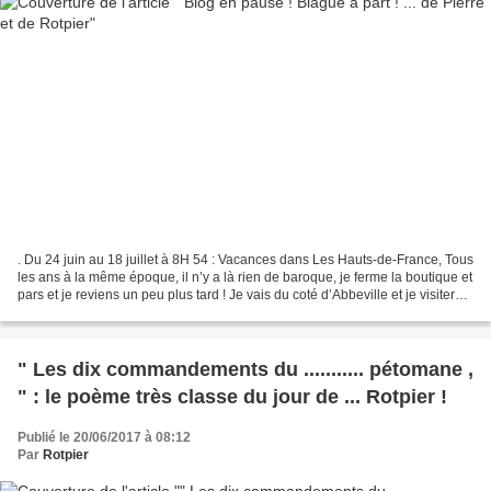
. Du 24 juin au 18 juillet à 8H 54 : Vacances dans Les Hauts-de-France, Tous
les ans à la même époque, il n’y a là rien de baroque, je ferme la boutique et
pars et je reviens un peu plus tard ! Je vais du coté d’Abbeville et je visiterais
la ville, la...
" Les dix commandements du ........... pétomane ,
" : le poème très classe du jour de ... Rotpier !
Publié le 20/06/2017 à 08:12
Par
Rotpier