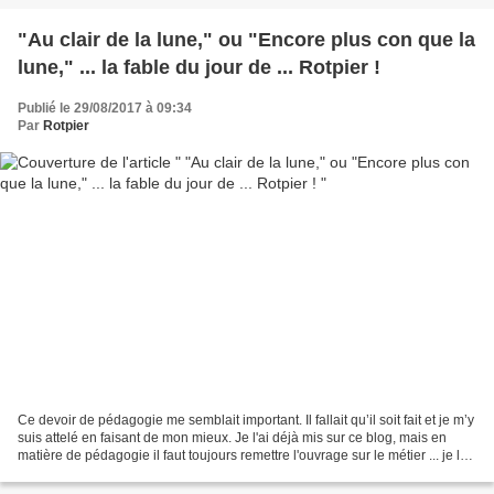
"Au clair de la lune," ou "Encore plus con que la
lune," ... la fable du jour de ... Rotpier !
Publié le 29/08/2017 à 09:34
Par
Rotpier
Ce devoir de pédagogie me semblait important. Il fallait qu’il soit fait et je m’y
suis attelé en faisant de mon mieux. Je l'ai déjà mis sur ce blog, mais en
matière de pédagogie il faut toujours remettre l'ouvrage sur le métier ... je le
sais: j'étais...