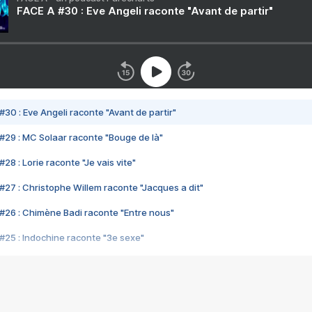
FACE A #30 : Eve Angeli raconte "Avant de partir"
#30 : Eve Angeli raconte "Avant de partir"
#29 : MC Solaar raconte "Bouge de là"
28 : Lorie raconte "Je vais vite"
#27 : Christophe Willem raconte "Jacques a dit"
#26 : Chimène Badi raconte "Entre nous"
#25 : Indochine raconte "3e sexe"
#24 : Zaho raconte "C'est chelou"
#23 : Patrick Bruel raconte "Au café des délices"