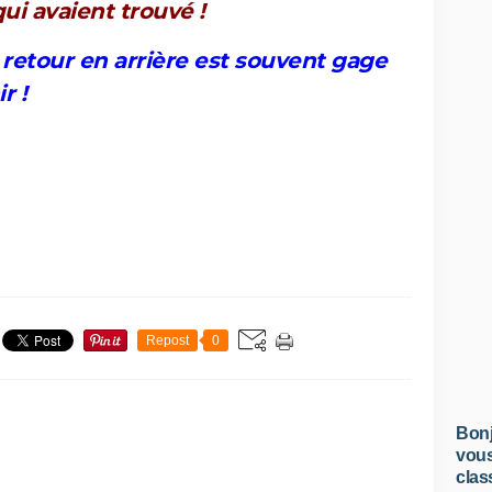
ui avaient trouvé !
t retour en arrière est souvent gage
r !
Repost
0
Bonj
vous
clas