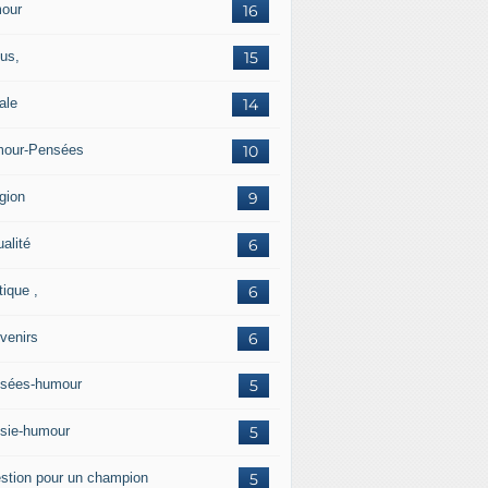
our
16
us,
15
ale
14
our-Pensées
10
gion
9
alité
6
tique ,
6
venirs
6
sées-humour
5
sie-humour
5
stion pour un champion
5