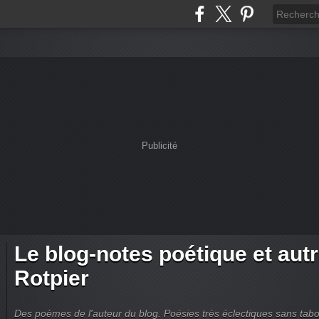
Publicité
Le blog-notes poétique et aut
Rotpier
Des poèmes de l'auteur du blog. Poésies très éclectiques sans tabous