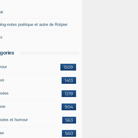
ai
blog-notes poétique et autre de Rotpier
ks
gories
our
1509
us
1413
sées
1219
sie
904
sées et humour
563
ier
560