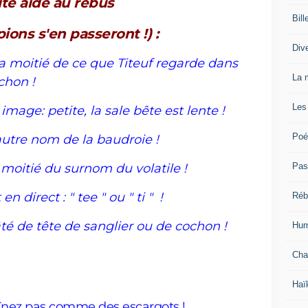
ite aide au rébus
Bill
ions s'en passeront !) :
Div
a moitié de ce que Titeuf regarde dans
La 
chon !
Les
mage: petite, la sale bête est lente !
Poé
utre nom de la baudroie !
Pas
 moitié du surnom du volatile !
 direct : " tee " ou " ti " !
Réb
âté de tête de sanglier ou de cochon !
Hum
Cha
Haï
raînez pas comme des escargots !