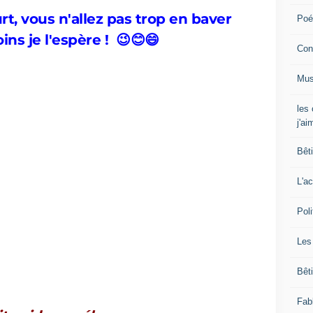
rt, vous n'allez pas trop en baver
Poé
ins je l'espère ! 😉😊😄
Con
Mus
les
j'ai
Bêt
L'ac
Poli
Les
Bêt
Fab