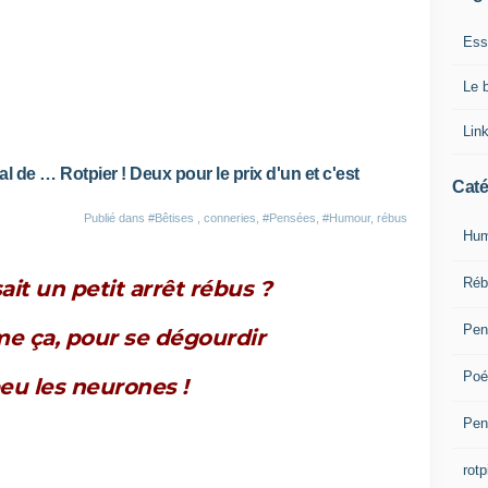
Ess
Le 
Lin
al de … Rotpier ! Deux pour le prix d'un et c'est
Caté
Publié dans
#Bêtises , conneries
,
#Pensées
,
#Humour, rébus
Hum
Réb
isait un petit arrêt rébus ?
Pen
e ça, pour se dégourdir
Poé
eu les neurones !
Pen
rotp