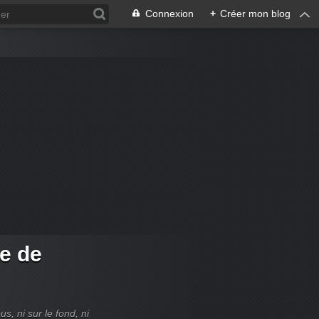
Connexion
+
Créer mon blog
re de
, ni sur le fond, ni