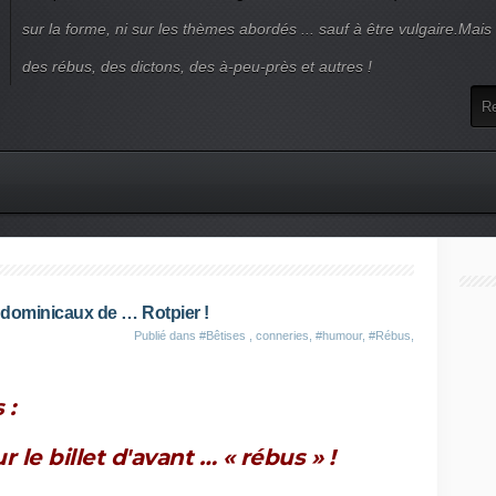
sur la forme, ni sur les thèmes abordés ... sauf à être vulgaire.Mai
des rébus, des dictons, des à-peu-près et autres !
 dominicaux de … Rotpier !
Publié dans
#Bêtises , conneries
,
#humour
,
#Rébus,
s :
r le billet d'avant …
« rébus »
!