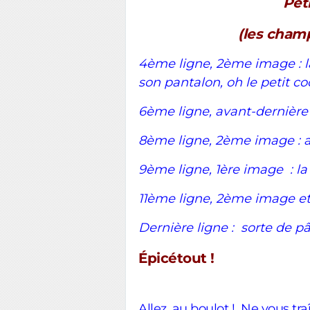
Pet
(les champ
4ème ligne, 2ème image : l
son pantalon, oh le petit co
6ème ligne, avant-dernière i
8ème ligne, 2ème image : a
9ème ligne, 1ère image : la
11ème ligne, 2ème image et en
Dernière ligne : sorte de p
Épicétout !
Allez, au boulot ! Ne vous t