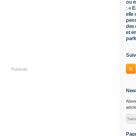
ou e
: « 
elle
pens
des 
et e
parfo
Suiv
Publicité
News
Abonn
articl
Pag