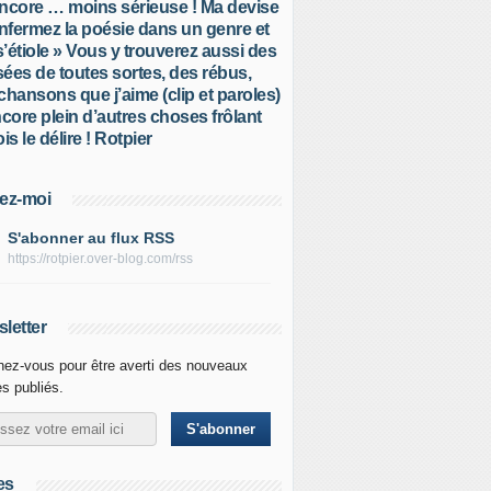
ncore … moins sérieuse ! Ma devise
Enfermez la poésie dans un genre et
 s’étiole » Vous y trouverez aussi des
ées de toutes sortes, des rébus,
chansons que j’aime (clip et paroles)
ncore plein d’autres choses frôlant
is le délire ! Rotpier
ez-moi
S'abonner au flux RSS
https://rotpier.over-blog.com/rss
letter
ez-vous pour être averti des nouveaux
es publiés.
es