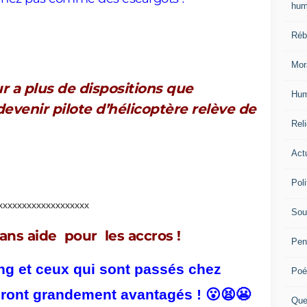
hum
Réb
Mor
ur a plus de dispositions que
Hum
evenir pilote d’hélicoptère relève de
Reli
Actu
Poli
xxxxxxxxxxxxxxxxxxx
Sou
ans aide pour les accros !
Pen
ng et ceux qui sont passés chez
Poé
ront grandement avantagés ! 😮😫😬
Que