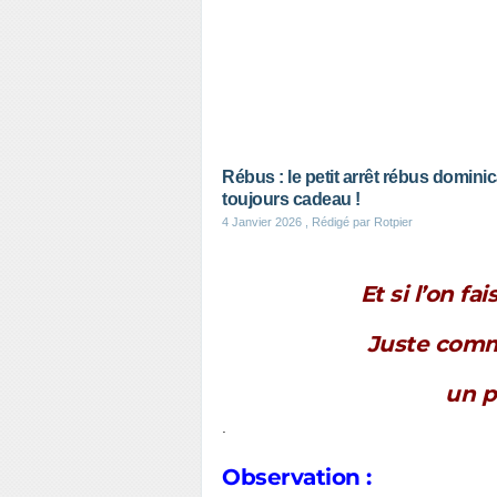
Rébus : le petit arrêt rébus dominic
toujours cadeau !
4 Janvier 2026
, Rédigé par Rotpier
Et si l’on fa
Juste comm
un p
.
Observation :