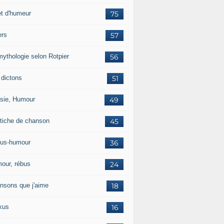
et d'humeur
75
ers
57
mythologie selon Rotpier
56
 dictons
51
sie, Humour
49
tiche de chanson
45
us-humour
36
our, rébus
24
nsons que j'aime
18
kus
16