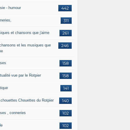
sie - humour
442
neries,
311
iques et chansons que j'aime
261
 chansons et les musiques que
246
me
ises
158
tualité vue par le Rotpier
158
tique
141
 chouettes Chouettes du Rotpier
140
ises , conneries
102
le
102