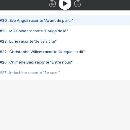
#30 : Eve Angeli raconte "Avant de partir"
#29 : MC Solaar raconte "Bouge de là"
28 : Lorie raconte "Je vais vite"
#27 : Christophe Willem raconte "Jacques a dit"
#26 : Chimène Badi raconte "Entre nous"
#25 : Indochine raconte "3e sexe"
#24 : Zaho raconte "C'est chelou"
#23 : Patrick Bruel raconte "Au café des délices"
#22 : Kyo raconte "Le chemin"
#21 : Nolwenn Leroy raconte "Cassé"
#20 : Patrick Hernandez raconte "Born to be alive"