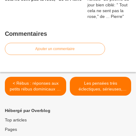
Commentaires
Ajouter un commentaire
< Rébus : réponses aux
Les pensées très
petits rébus dominicaux de
éclectiques, sérieuses,
… Rotpier !
moins sérieuses et
carrément déjantées de ...
Pierre et du Rotpier >
Hébergé par Overblog
Top articles
Pages