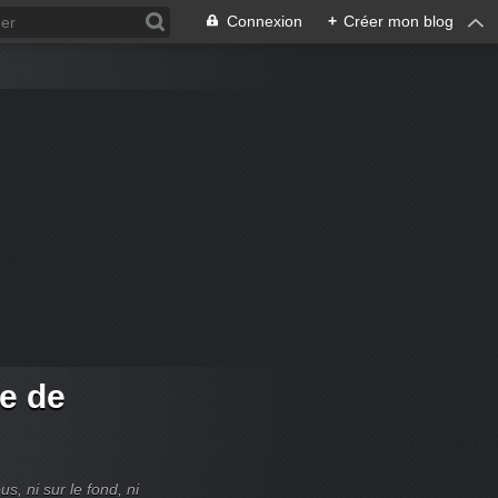
Connexion
+
Créer mon blog
re de
, ni sur le fond, ni