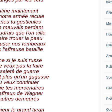
hum
tine maintenant 
Réb
notre armée recule
ries tu gesticules
Mor
s mauvais perdant
drais que l'on aille
Hum
aire trouer la peau
euser nos tombeaux
Reli
l'affreuse bataille
Actu
 si je suis russe
e veux pas la faire
Poli
saleté de guerre
t plus qu'un gugusse
Sou
tu veux continuer 
ie tes mercenaires
Pen
affreux de Wagner
 autres demeurés
Poé
eur le grand tyran
Que