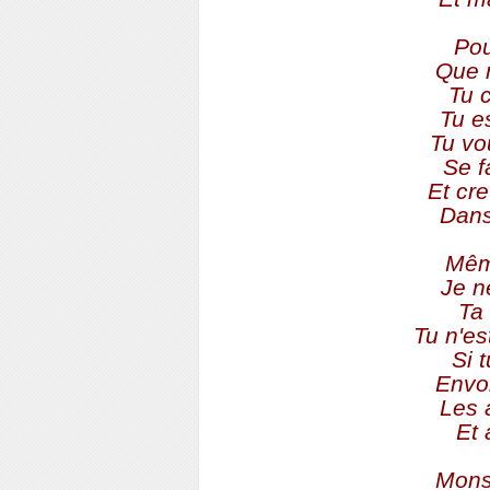
Pou
Que 
Tu c
Tu e
Tu vou
Se f
Et cr
Dans 
Même
Je n
Ta 
Tu n'es
Si 
Envo
Les 
Et
Monsi