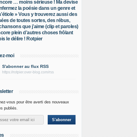
ncore … moins sérieuse ! Ma devise
Enfermez la poésie dans un genre et
 s’étiole » Vous y trouverez aussi des
ées de toutes sortes, des rébus,
chansons que j’aime (clip et paroles)
ncore plein d’autres choses frôlant
is le délire ! Rotpier
ez-moi
S'abonner au flux RSS
https://rotpier.over-blog.com/rss
letter
ez-vous pour être averti des nouveaux
es publiés.
es