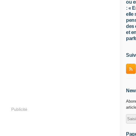
ou e
: « 
elle
pens
des 
et e
parfo
Suiv
News
Abonn
articl
Publicité
Pag