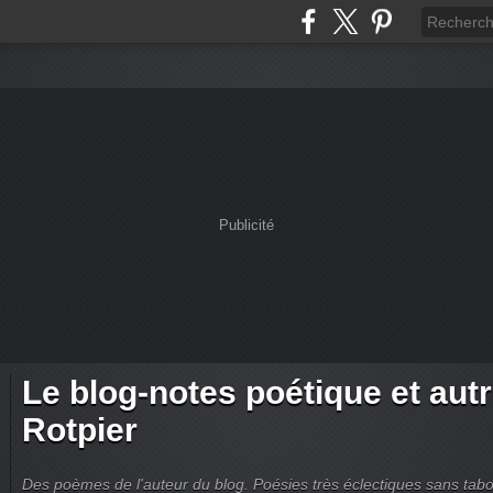
Publicité
Le blog-notes poétique et aut
Rotpier
Des poèmes de l'auteur du blog. Poésies très éclectiques sans tabous