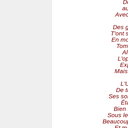
Du
au
Avec
Des g
T'ont 
En mo
Tom
Al
L'o
Ex
Mais 
L'
De t
Ses sol
Ét
Bien 
Sous le
Beaucoup
Et m