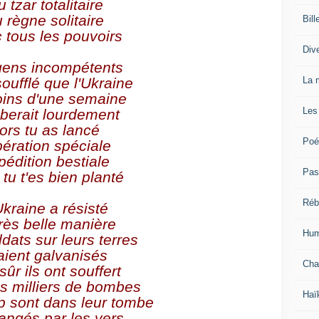
 tzar totalitaire
 règne solitaire
Bill
 tous les pouvoirs
Div
ens incompétents 
La 
soufflé que l'Ukraine
ins d'une semaine 
Les
berait lourdement
ors tu as lancé 
Poé
pération spéciale 
pédition bestiale
Pas
tu t'es bien planté
Réb
Ukraine a résisté
rès belle manière 
Hum
dats sur leurs terres
aient galvanisés
Cha
sûr ils ont souffert 
s milliers de bombes
Haï
 sont dans leur tombe
angés par les vers