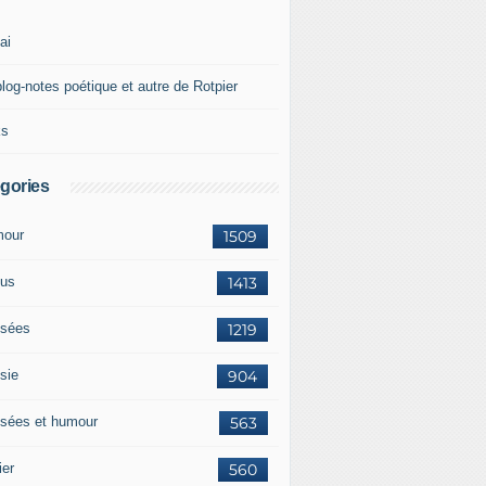
ai
blog-notes poétique et autre de Rotpier
ks
gories
our
1509
us
1413
sées
1219
sie
904
sées et humour
563
ier
560