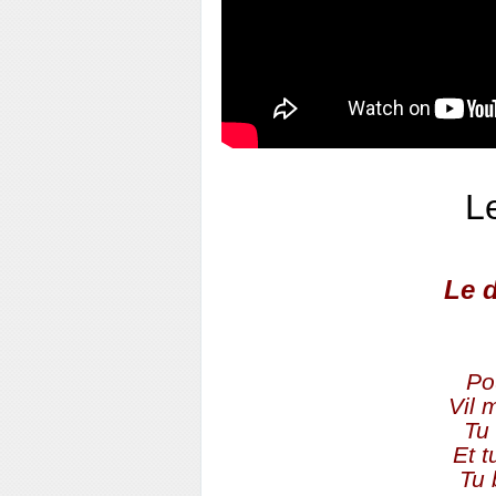
Le
Le d
Po
Vil 
Tu 
Et t
Tu 