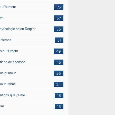
et d'humeur
75
ers
57
mythologie selon Rotpier
56
 dictons
51
sie, Humour
49
tiche de chanson
45
us-humour
36
our, rébus
24
nsons que j'aime
18
kus
16