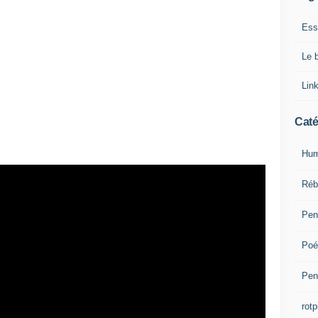
Ess
Le 
Lin
Caté
Hum
Réb
Pen
Poé
Pen
rotp