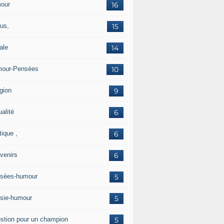
our
16
us,
15
ale
14
our-Pensées
10
gion
9
alité
6
tique ,
6
venirs
6
sées-humour
5
sie-humour
5
stion pour un champion
5