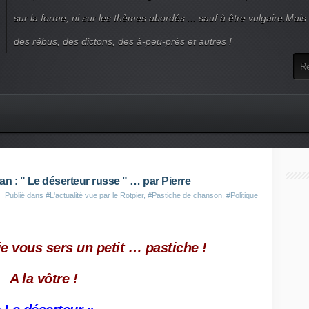
sur la forme, ni sur les thèmes abordés ... sauf à être vulgaire.Mai
des rébus, des dictons, des à-peu-près et autres !
n : " Le déserteur russe " … par Pierre
Publié dans
#L'actualité vue par le Rotpier
,
#Pastiche de chanson
,
#Politique
.
 je vous sers un petit … pastiche !
A la vôtre !