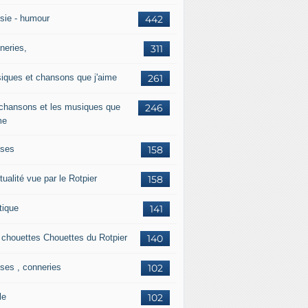
sie - humour
442
neries,
311
iques et chansons que j'aime
261
 chansons et les musiques que
246
me
ises
158
tualité vue par le Rotpier
158
tique
141
 chouettes Chouettes du Rotpier
140
ises , conneries
102
le
102