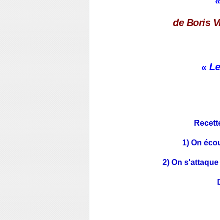
«
de Boris V
« Le
Recette
1) On écou
2) On s'attaque