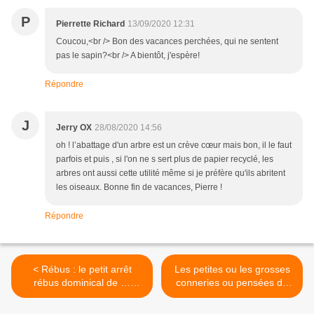
P
Pierrette Richard
13/09/2020 12:31
Coucou,<br /> Bon des vacances perchées, qui ne sentent
pas le sapin?<br /> A bientôt, j'espère!
Répondre
J
Jerry OX
28/08/2020 14:56
oh ! l’abattage d'un arbre est un crève cœur mais bon, il le faut
parfois et puis , si l'on ne s sert plus de papier recyclé, les
arbres ont aussi cette utilité même si je préfère qu'ils abritent
les oiseaux. Bonne fin de vacances, Pierre !
Répondre
< Rébus : le petit arrêt
Les petites ou les grosses
rébus dominical de …
conneries ou pensées du
Rotpier ! Deux pour le prix
jour de ... Rotpier >
d'un et c'est toujours