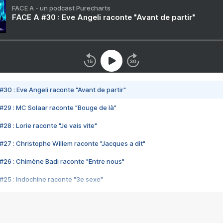
FACE A - un podcast Purecharts
FACE A #30 : Eve Angeli raconte "Avant de partir"
#30 : Eve Angeli raconte "Avant de partir"
#29 : MC Solaar raconte "Bouge de là"
28 : Lorie raconte "Je vais vite"
#27 : Christophe Willem raconte "Jacques a dit"
#26 : Chimène Badi raconte "Entre nous"
#25 : Indochine raconte "3e sexe"
#24 : Zaho raconte "C'est chelou"
#23 : Patrick Bruel raconte "Au café des délices"