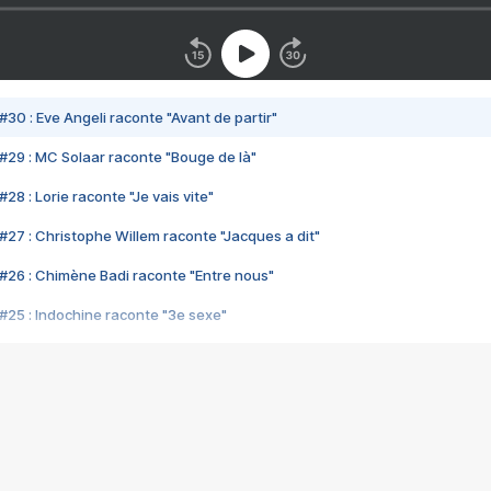
#30 : Eve Angeli raconte "Avant de partir"
#29 : MC Solaar raconte "Bouge de là"
28 : Lorie raconte "Je vais vite"
#27 : Christophe Willem raconte "Jacques a dit"
#26 : Chimène Badi raconte "Entre nous"
#25 : Indochine raconte "3e sexe"
#24 : Zaho raconte "C'est chelou"
#23 : Patrick Bruel raconte "Au café des délices"
#22 : Kyo raconte "Le chemin"
#21 : Nolwenn Leroy raconte "Cassé"