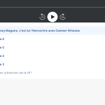
bey Maguire, c'est lui ! Rencontre avec Damien Witecka
e 6
e 5
e 4
e 3
s créatrices de la VF !
e 2
e 1
e Mektoub My Love arrive enfin ! Rencontre avec Shaïn Boumedine et Sal