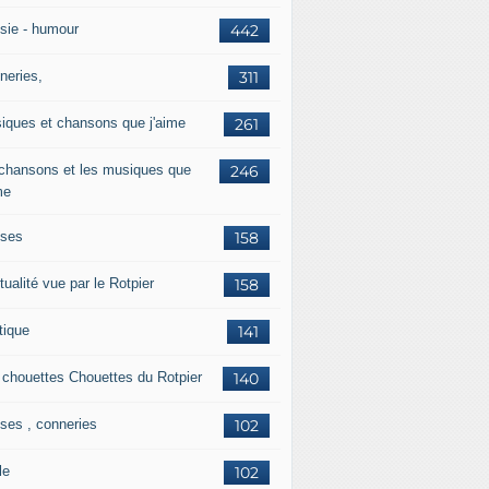
sie - humour
442
neries,
311
iques et chansons que j'aime
261
 chansons et les musiques que
246
me
ises
158
tualité vue par le Rotpier
158
tique
141
 chouettes Chouettes du Rotpier
140
ises , conneries
102
le
102