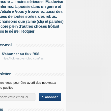
ncore … moins sérieuse ! Ma devise
Enfermez la poésie dans un genre et
 s’étiole » Vous y trouverez aussi des
ées de toutes sortes, des rébus,
chansons que j’aime (clip et paroles)
ncore plein d’autres choses frôlant
is le délire ! Rotpier
ez-moi
S'abonner au flux RSS
https://rotpier.over-blog.com/rss
letter
ez-vous pour être averti des nouveaux
es publiés.
es