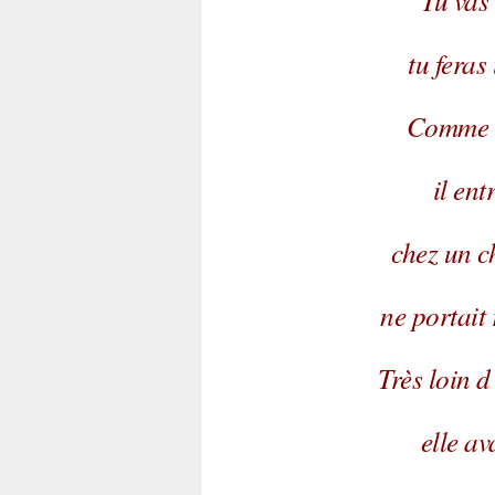
Tu vas
tu feras
Comme il
il en
chez un c
ne portait
Très loin d
elle av