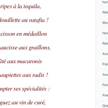
hum
tripes à la tequila,
Réb
ouillette au ratafia !
Mor
cisson en médaillon
Hum
Reli
saucisse aux graillons,
Actu
âté aux macaronis
Poli
paupiettes aux radis !
Sou
Pen
pter ses spécialités :
Poé
guez au vin de curé,
Que