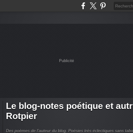
Publicité
Le blog-notes poétique et aut
Rotpier
Des poèmes de l'auteur du blog. Poésies très éclectiques sans tabous