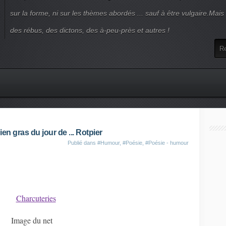
sur la forme, ni sur les thèmes abordés ... sauf à être vulgaire.Mai
des rébus, des dictons, des à-peu-près et autres !
ien gras du jour de ... Rotpier
Publié dans
#Humour
,
#Poésie
,
#Poésie - humour
Image du net