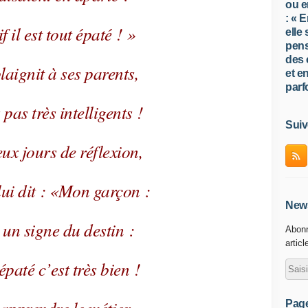
ou e
: « 
f il est tout épaté ! »
elle
pens
des 
plaignit à ses parents,
et e
parfo
pas très intelligents !
Suiv
ux jours de réflexion,
lui dit : «Mon garçon :
News
t un signe du destin :
Abonn
articl
épaté c’est très bien !
Pag