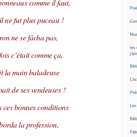
bonneaux comme il faut,
Poé
 il ne fut plus puceau !
Con
Mus
ron ne se fâcha pas,
les
ois c’était comme ça,
j'ai
Bêt
it la main baladeuse
L'ac
pait de ses vendeuses !
Poli
s ces bonnes conditions
Les
Bêt
aborda la profession,
Fab