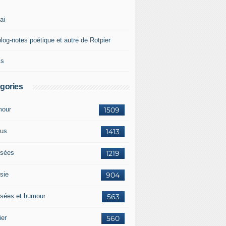
ai
blog-notes poétique et autre de Rotpier
ks
gories
our
1509
us
1413
sées
1219
sie
904
sées et humour
563
ier
560