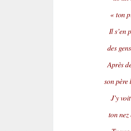
« ton pi
Il s’en 
des gens 
Après de
son père 
J’y voi
ton nez 