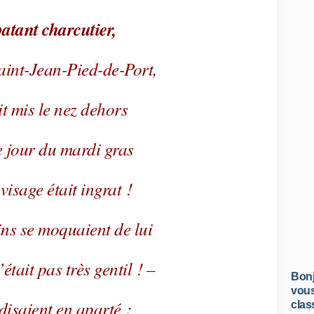
atant charcutier,
aint-Jean-Pied-de-Port,
it mis le nez dehors
le jour du mardi gras
 visage était ingrat !
ns se moquaient de lui
’était pas très gentil ! –
Bonj
vous
i disaient en aparté :
clas