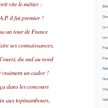
prit vite le métier :
Bill
.P. il fut premier !
Div
La 
ma un tour de France
Les
aire ses connaissances,
Poé
 l’ouest, du sud au nord
Pas
Réb
nt vraiment un cador !
Hum
ança dans les concours
Cha
in aux topinambours,
Haï