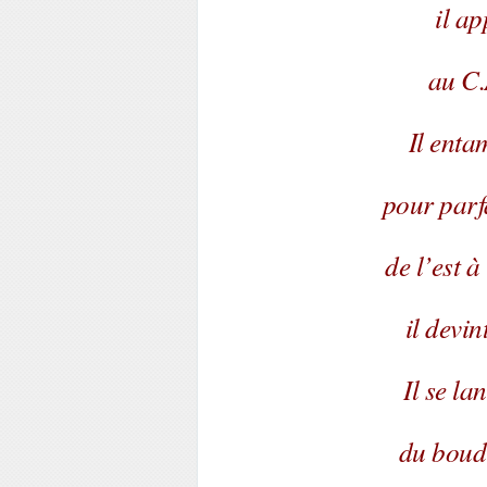
il ap
au C.A
Il enta
pour parf
de l’est à
il devi
Il se l
du boud