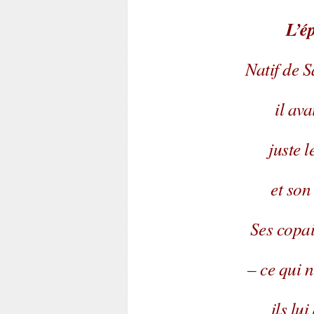
L’ép
Natif de S
il ava
juste 
et son
Ses copai
– ce qui n
ils lu