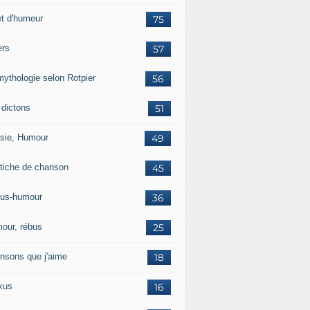
et d'humeur
75
ers
57
mythologie selon Rotpier
56
 dictons
51
sie, Humour
49
tiche de chanson
45
us-humour
36
our, rébus
25
nsons que j'aime
18
kus
16