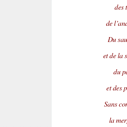
des 
de l’and
Du sau
et de la 
du p
et des 
Sans com
la mer