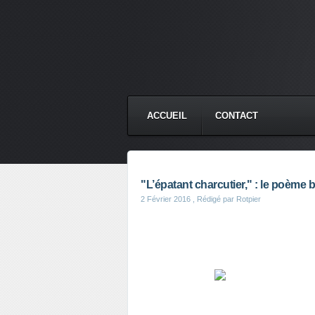
ACCUEIL
CONTACT
"L’épatant charcutier," : le poème b
2 Février 2016
, Rédigé par Rotpier