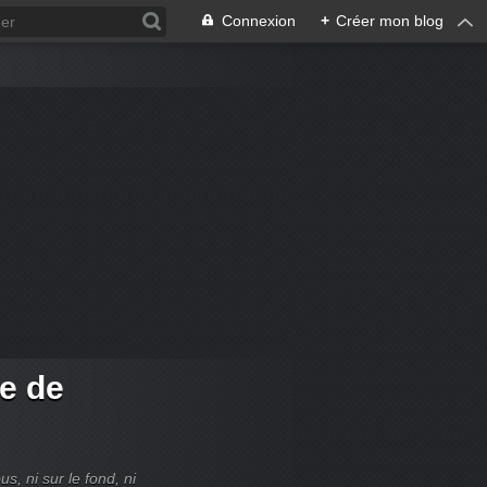
Connexion
+
Créer mon blog
re de
, ni sur le fond, ni