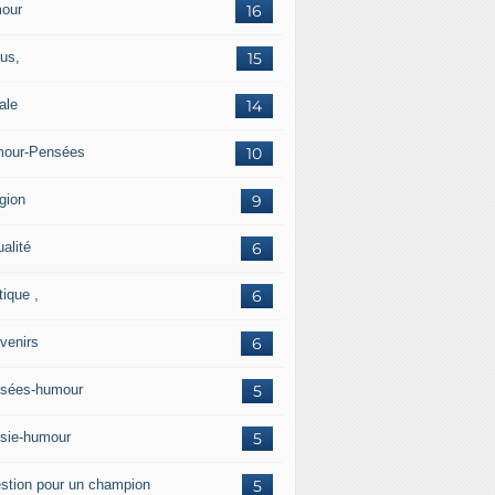
our
16
us,
15
ale
14
our-Pensées
10
gion
9
alité
6
tique ,
6
venirs
6
sées-humour
5
sie-humour
5
stion pour un champion
5