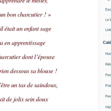
 apprendre le métier,
Ess
 un bon charcutier ! »
Le 
 était un enfant sage
Lin
tra en apprentissage
Caté
Hum
harcutier dont l’épouse
Réb
 rien dessous sa blouse !
Pen
’être un tas de saindoux,
Poé
Pen
ait de jolis sein doux
rotp