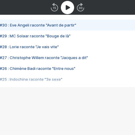
#30 : Eve Angeli raconte "Avant de partir"
#29 : MC Solaar raconte "Bouge de là"
28 : Lorie raconte "Je vais vite"
#27 : Christophe Willem raconte "Jacques a dit"
#26 : Chimène Badi raconte "Entre nous"
#25 : Indochine raconte "3e sexe"
#24 : Zaho raconte "C'est chelou"
#23 : Patrick Bruel raconte "Au café des délices"
#22 : Kyo raconte "Le chemin"
#21 : Nolwenn Leroy raconte "Cassé"
#20 : Patrick Hernandez raconte "Born to be alive"